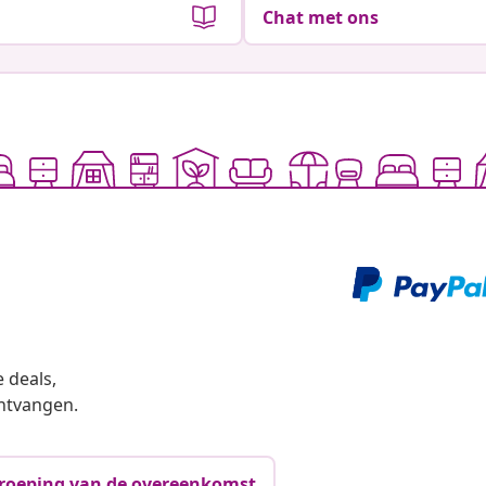
Chat met ons
 deals,
ntvangen.
roeping van de overeenkomst