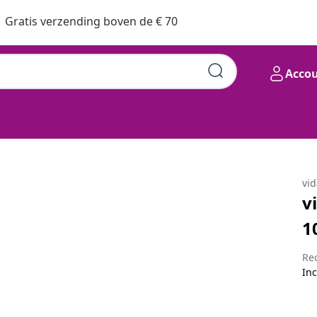
Gratis verzending boven de € 70
Acco
 x 60,5 cm Bewerkt hout
vi
v
1
Re
Inc