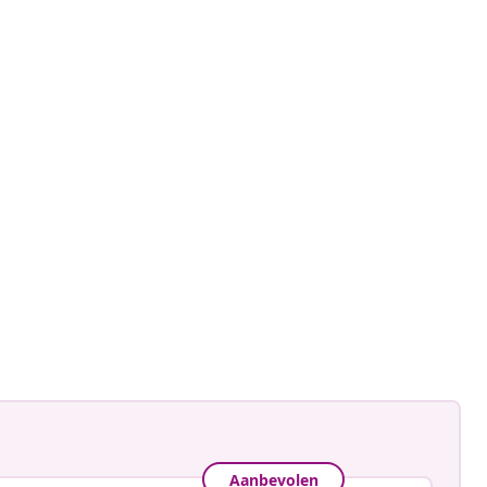
ynnøve sunde
ceerd
Aanbevolen