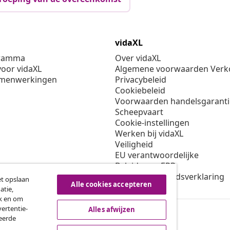
vidaXL
gramma
Over vidaXL
oor vidaXL
Algemene voorwaarden Verko
amenwerkingen
Privacybeleid
Cookiebeleid
Voorwaarden handelsgarant
Scheepvaart
Cookie-instellingen
Werken bij vidaXL
Veiligheid
EU verantwoordelijke
Beleid voor EPR
Toegankelijkheidsverklaring
et opslaan
Alle cookies accepteren
atie,
ik en om
ertentie-
Alles afwijzen
seerde