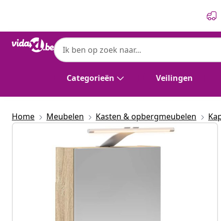
Vorige
Volgende
vidaXL
vidaXL Badkamer spiegelkast Sonoma Eike
Categorieën
Veilingen
Home
Meubelen
Kasten & opbergmeubelen
Kap