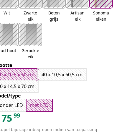
Wit
Zwarte
Beton
Artisan
Sonoma
eik
grijs
eik
eiken
ud hout
Gerookte
eik
ootte
0 x 10,5 x 50 cm
40 x 10,5 x 60,5 cm
0 x 14,5 x 70 cm
del/type
onder LED
met LED
99
75
cupel bijdrage inbegrepen indien van toepassing