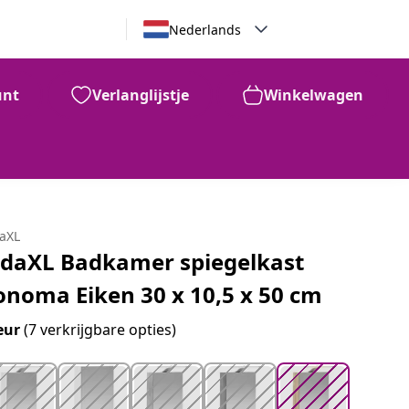
Nederlands
unt
Verlanglijstje
Winkelwagen
99
€
75
daXL
idaXL Badkamer spiegelkast
onoma Eiken 30 x 10,5 x 50 cm
eur
(7 verkrijgbare opties)