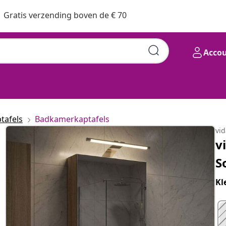
Gratis verzending boven de € 70
Acco
n 30 x 10,5 x 50 cm
tafels
Badkamerkaptafels
vi
v
S
Kl