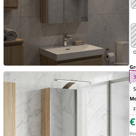
O
Gr
3
5
Mo
z
€
Re