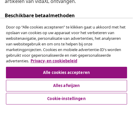
artikelen van vidaXL ontvangen.
Beschikbare betaalmethoden
Door op “Alle cookies accepteren” te klikken gaat u akkoord met het
opslaan van cookies op uw apparaat voor het verbeteren van
websitenavigatie, personalisatie van advertenties, het analyseren
Herroeping van de overeenkomst
van websitegebruik en om ons te helpen bij onze
marketingprojecten. Cookies en mobiele advertentie-ID's worden
Een annulering voor je bestelling indienen
gebruikt voor gepersonaliseerde en niet-gepersonaliseerde
advertenties.
Privacy- en cookiebeleid
Herroeping van de overeenkomst
Alle cookies accepteren
Alles afwijzen
Klantenservice
Cookie-instellingen
Zakelijk
vidaXL