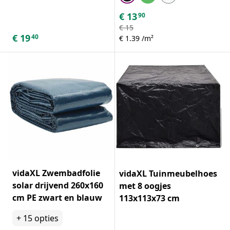
€
13
90
€
15
€
19
40
€ 1.39 /m²
vidaXL Zwembadfolie
vidaXL Tuinmeubelhoes
solar drijvend 260x160
met 8 oogjes
cm PE zwart en blauw
113x113x73 cm
+
15
opties