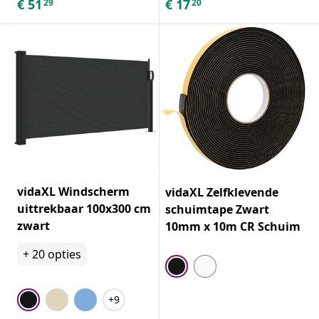
€
51
€
17
29
20
vidaXL Windscherm
vidaXL Zelfklevende
uittrekbaar 100x300 cm
schuimtape Zwart
zwart
10mm x 10m CR Schuim
+
20
opties
+9