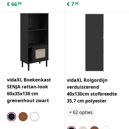
€
66
€
7
69
30
vidaXL Boekenkast
vidaXL Rolgordijn
SENJA rattan-look
verduisterend
60x35x130 cm
40x130cm stofbreedte
grenenhout zwart
35,7 cm polyester
+
62
opties