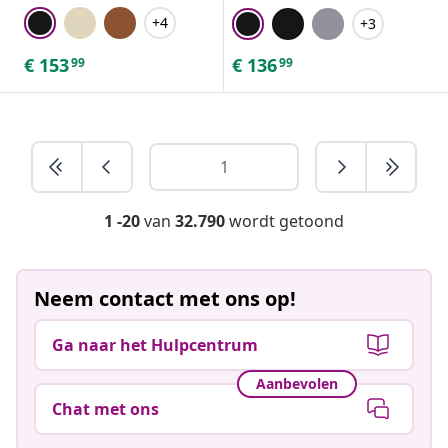
+4
+3
€
153
€
136
99
99
1 -20
van
32.790
wordt getoond
Neem contact met ons op!
Ga naar het Hulpcentrum
Aanbevolen
Chat met ons