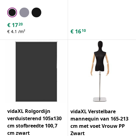
€
17
20
€
16
10
€ 4.1 /m²
vidaXL Rolgordijn
vidaXL Verstelbare
verduisterend 105x130
mannequin van 165-213
cm stofbreedte 100,7
cm met voet Vrouw PP
cm zwart
Zwart