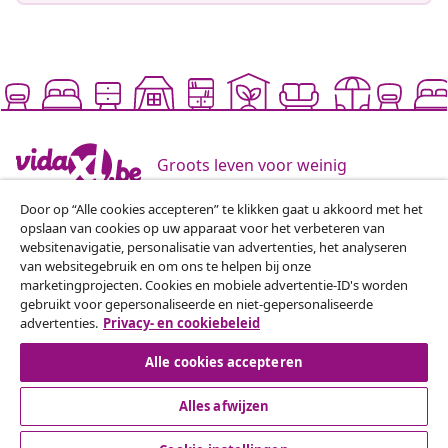
Groots leven voor weinig
Door op “Alle cookies accepteren” te klikken gaat u akkoord met het
opslaan van cookies op uw apparaat voor het verbeteren van
Beschikbare betaalmethoden
websitenavigatie, personalisatie van advertenties, het analyseren
van websitegebruik en om ons te helpen bij onze
marketingprojecten. Cookies en mobiele advertentie-ID's worden
gebruikt voor gepersonaliseerde en niet-gepersonaliseerde
advertenties.
Privacy- en cookiebeleid
Alle cookies accepteren
Meld je aan voor onze nieuwsbrief
Sluit je aan bij meer dan 700.000 shoppers die
Alles afwijzen
wekelijkse deals, seizoensaanbiedingen en nieuwe
artikelen van vidaXL ontvangen.