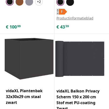
+2
Productinformatieblad
€
100
€
43
99
59
vidaXL Plantenbak
vidaXL Balkon Privacy
32x30x29 cm staal
Scherm 150 x 200 cm
zwart
Stof met PU-coating
Zwart