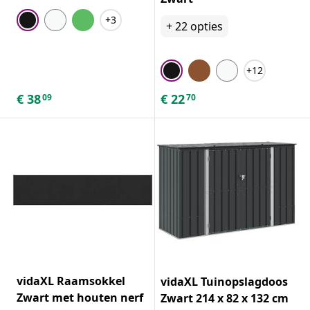
+3
+
22
opties
+12
€
38
€
22
09
70
vidaXL Raamsokkel
vidaXL Tuinopslagdoos
Zwart met houten nerf
Zwart 214 x 82 x 132 cm