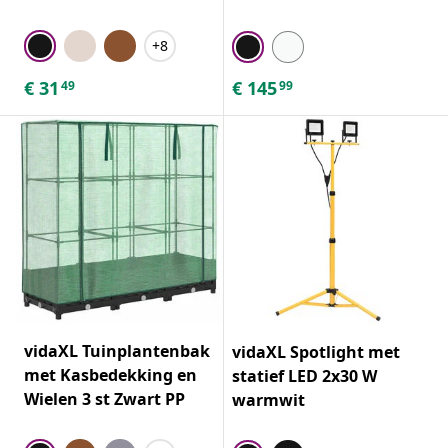
+8
€
31
€
145
49
99
vidaXL Tuinplantenbak
vidaXL Spotlight met
met Kasbedekking en
statief LED 2x30 W
Wielen 3 st Zwart PP
warmwit