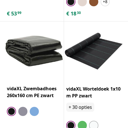
+8
€
53
€
18
99
30
vidaXL Zwembadhoes
vidaXL Worteldoek 1x10
260x160 cm PE zwart
m PP zwart
+
30
opties