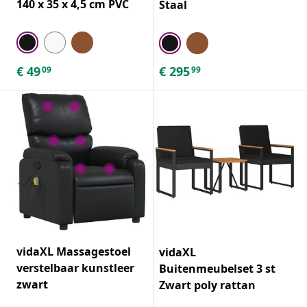
140 x 35 x 4,5 cm PVC
Staal
€
49
€
295
09
99
vidaXL Massagestoel
vidaXL
verstelbaar kunstleer
Buitenmeubelset 3 st
zwart
Zwart poly rattan