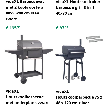
vidaXL Barbecuevat
vidaXL Houtskoolroker
met 2 kookroosters
barbecue-grill 3-in-1
80x95x90 cm staal
40x80 cm
zwart
€
135
€
97
99
99
vidaXL
vidaXL
Houtskoolbarbecue
Houtskoolbarbecue 75 x
met onderplank zwart
48 x 120 cm zilver