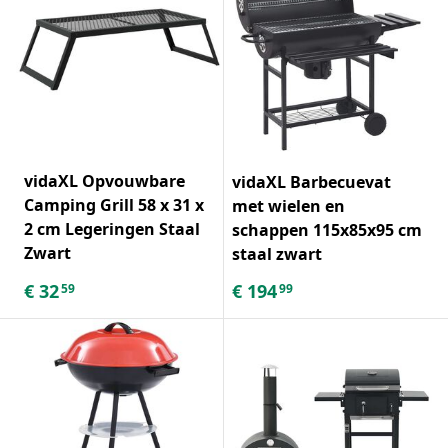
vidaXL Opvouwbare
vidaXL Barbecuevat
Camping Grill 58 x 31 x
met wielen en
2 cm Legeringen Staal
schappen 115x85x95 cm
Zwart
staal zwart
€
32
€
194
59
99