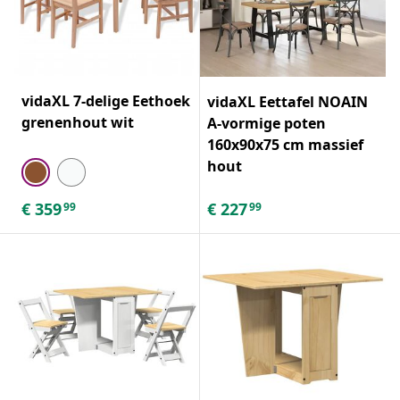
vidaXL 7-delige Eethoek
vidaXL Eettafel NOAIN
grenenhout wit
A-vormige poten
160x90x75 cm massief
hout
€
359
€
227
99
99