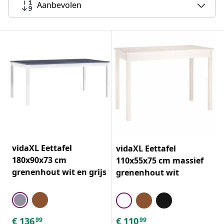
Aanbevolen
vidaXL Eettafel
vidaXL Eettafel
180x90x73 cm
110x55x75 cm massief
grenenhout wit en grijs
grenenhout wit
€
136
€
110
99
99