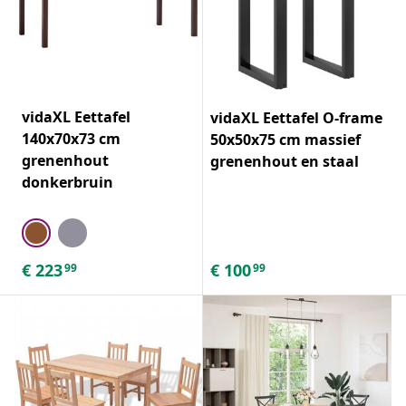
vidaXL Eettafel
vidaXL Eettafel O-frame
140x70x73 cm
50x50x75 cm massief
grenenhout
grenenhout en staal
donkerbruin
€
223
€
100
99
99