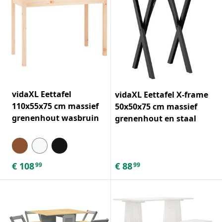
vidaXL Eettafel
vidaXL Eettafel X-frame
110x55x75 cm massief
50x50x75 cm massief
grenenhout wasbruin
grenenhout en staal
€
108
€
88
99
99