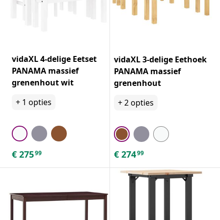
vidaXL 4-delige Eetset
vidaXL 3-delige Eethoek
PANAMA massief
PANAMA massief
grenenhout wit
grenenhout
+
1
opties
+
2
opties
€
275
€
274
99
99