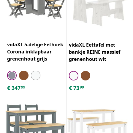
vidaXL 5-delige Eethoek
vidaXL Eettafel met
Corona inklapbaar
bankje REINE massief
grenenhout grijs
grenenhout wit
€
347
€
73
99
99