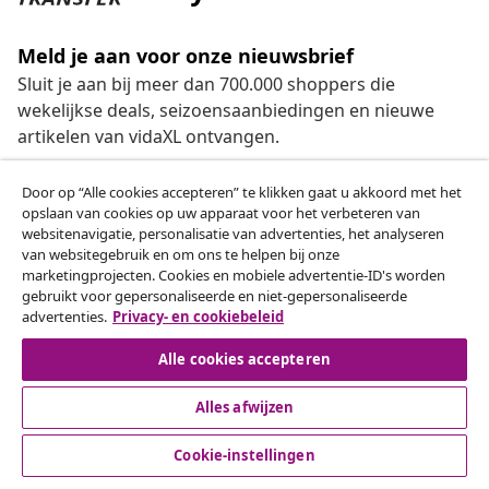
Meld je aan voor onze nieuwsbrief
Sluit je aan bij meer dan 700.000 shoppers die
wekelijkse deals, seizoensaanbiedingen en nieuwe
artikelen van vidaXL ontvangen.
Beschikbare betaalmethoden
Door op “Alle cookies accepteren” te klikken gaat u akkoord met het
opslaan van cookies op uw apparaat voor het verbeteren van
websitenavigatie, personalisatie van advertenties, het analyseren
van websitegebruik en om ons te helpen bij onze
marketingprojecten. Cookies en mobiele advertentie-ID's worden
Herroeping van de overeenkomst
gebruikt voor gepersonaliseerde en niet-gepersonaliseerde
advertenties.
Privacy- en cookiebeleid
Een annulering voor je bestelling indienen
Alle cookies accepteren
Herroeping van de overeenkomst
Alles afwijzen
Cookie-instellingen
Klantenservice