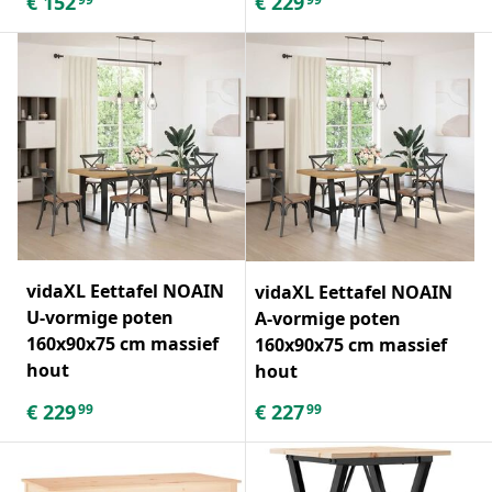
€
152
€
229
vidaXL Eettafel NOAIN
vidaXL Eettafel NOAIN
U-vormige poten
A-vormige poten
160x90x75 cm massief
160x90x75 cm massief
hout
hout
€
229
€
227
99
99