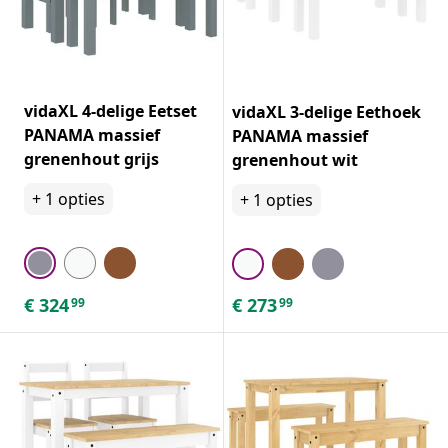
vidaXL 4-delige Eetset
vidaXL 3-delige Eethoek
PANAMA massief
PANAMA massief
grenenhout grijs
grenenhout wit
+
1
opties
+
1
opties
€
324
€
273
99
99